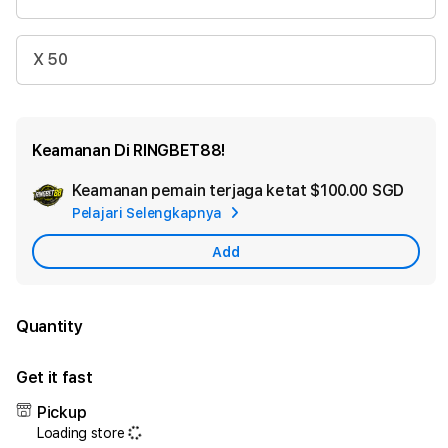
X 50
Keamanan Di RINGBET88!
Keamanan pemain terjaga ketat
$100.00 SGD
Add
Pelajari Selengkapnya
Appl
Care
Add
Quantity
Get it fast
Pickup
Loading store