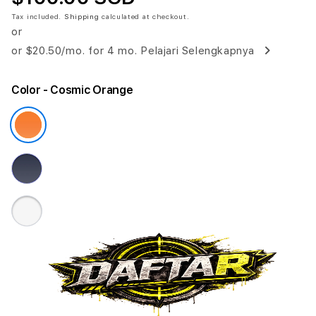
Tax included.
Shipping
calculated at checkout.
or
or
$20.50
/mo. for 4 mo.
Pelajari Selengkapnya
Color
- Cosmic Orange