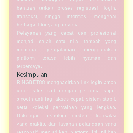
bantuan terkait proses registrasi, login,
transaksi, hingga informasi mengenai
berbagai fitur yang tersedia.
Pelayanan yang cepat dan profesional
menjadi salah satu nilai tambah yang
membuat pengalaman menggunakan
platform terasa lebih nyaman dan
terpercaya.
Kesimpulan
RINGBET88 menghadirkan link login aman
untuk situs slot dengan performa super
smooth anti lag, akses cepat, sistem stabil,
serta koleksi permainan yang lengkap.
Dukungan teknologi modern, transaksi
yang praktis, dan layanan pelanggan yang
responsif menjadikan platform ini pilihan