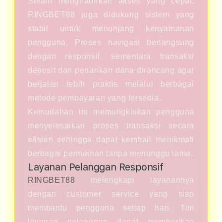
Selain menghadirkan akses yang cepat,
RINGBET88 juga didukung sistem yang
stabil untuk menunjang kenyamanan
pengguna. Proses navigasi berlangsung
dengan responsif, sementara transaksi
deposit dan penarikan dana dirancang agar
berjalan lebih praktis melalui berbagai
metode pembayaran yang tersedia.
Kemudahan ini memungkinkan pengguna
menyelesaikan proses transaksi secara
efisien sehingga dapat kembali menikmati
berbagai permainan tanpa menunggu lama.
Layanan Pelanggan Responsif
RINGBET88
melengkapi layanannya
dengan customer service yang siap
membantu pengguna setiap hari. Tim
layanan pelanggan dapat memberikan