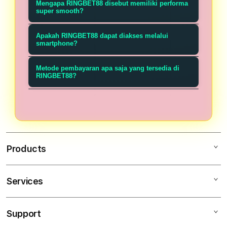
Mengapa RINGBET88 disebut memiliki performa
performa situs yang stabil dan
disarankan mengakses link resmi
super smooth?
responsif. Platform ini dirancang
RINGBET88, memasukkan username
RINGBET88 telah dioptimalkan agar
agar pengguna dapat menikmati
Apakah RINGBET88 dapat diakses melalui
dan password yang telah terdaftar,
dapat diakses dengan lancar pada
smartphone?
pengalaman bermain dengan
serta menjaga kerahasiaan informasi
berbagai perangkat dan jaringan
Ya. RINGBET88 kompatibel dengan
navigasi yang mudah di berbagai
akun. Hindari menggunakan tautan
Metode pembayaran apa saja yang tersedia di
internet. Desain situs yang responsif
perangkat Android, iPhone, tablet,
RINGBET88?
perangkat.
dari sumber yang tidak terpercaya.
membantu mempercepat proses
maupun komputer. Pengguna dapat
RINGBET88 menyediakan berbagai
navigasi, perpindahan menu, serta
mengakses seluruh fitur melalui
metode transaksi seperti transfer
akses ke berbagai kategori
browser tanpa perlu menginstal
bank, QRIS, dompet digital (e-wallet),
permainan.
aplikasi tambahan.
dan layanan pembayaran elektronik
Products
lainnya. Seluruh proses transaksi
dirancang agar berlangsung cepat,
praktis, dan mudah digunakan.
Services
RINGBET88
SLOT GACOR
Support
AppleCare+
SLOT RESMI