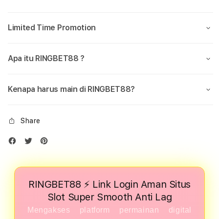
Limited Time Promotion
Apa itu RINGBET88 ?
Kenapa harus main di RINGBET88?
Share
RINGBET88 ⚡ Link Login Aman Situs
Slot Super Smooth Anti Lag
Mengakses platform permainan digital