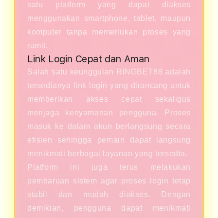
satu platform yang dapat diakses
menggunakan smartphone, tablet, maupun
komputer tanpa memerlukan proses yang
rumit.
Link Login Cepat dan Aman
Salah satu keunggulan RINGBET88 adalah
tersedianya link login yang dirancang untuk
memberikan akses cepat sekaligus
menjaga kenyamanan pengguna. Proses
masuk ke dalam akun berlangsung secara
efisien sehingga pemain dapat langsung
menikmati berbagai layanan yang tersedia.
Platform ini juga terus melakukan
pembaruan sistem agar proses login tetap
stabil dan mudah diakses. Dengan
demikian, pengguna dapat menikmati