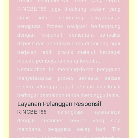
Selain menghadirkan akses yang cepat,
RINGBET88 juga didukung sistem yang
stabil untuk menunjang kenyamanan
pengguna. Proses navigasi berlangsung
dengan responsif, sementara transaksi
deposit dan penarikan dana dirancang agar
berjalan lebih praktis melalui berbagai
metode pembayaran yang tersedia.
Kemudahan ini memungkinkan pengguna
menyelesaikan proses transaksi secara
efisien sehingga dapat kembali menikmati
berbagai permainan tanpa menunggu lama.
Layanan Pelanggan Responsif
RINGBET88
melengkapi layanannya
dengan customer service yang siap
membantu pengguna setiap hari. Tim
layanan pelanggan dapat memberikan