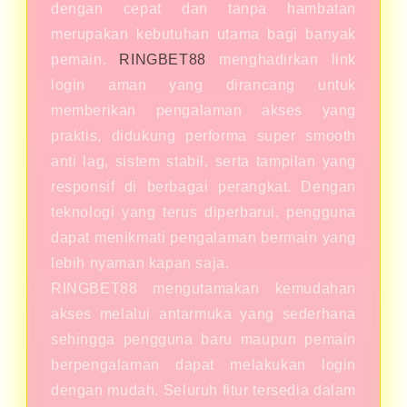
dengan cepat dan tanpa hambatan
merupakan kebutuhan utama bagi banyak
pemain.
RINGBET88
menghadirkan link
login aman yang dirancang untuk
memberikan pengalaman akses yang
praktis, didukung performa super smooth
anti lag, sistem stabil, serta tampilan yang
responsif di berbagai perangkat. Dengan
teknologi yang terus diperbarui, pengguna
dapat menikmati pengalaman bermain yang
lebih nyaman kapan saja.
RINGBET88 mengutamakan kemudahan
akses melalui antarmuka yang sederhana
sehingga pengguna baru maupun pemain
berpengalaman dapat melakukan login
dengan mudah. Seluruh fitur tersedia dalam