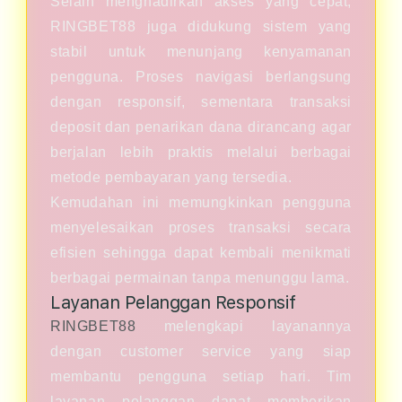
Selain menghadirkan akses yang cepat,
RINGBET88 juga didukung sistem yang
stabil untuk menunjang kenyamanan
pengguna. Proses navigasi berlangsung
dengan responsif, sementara transaksi
deposit dan penarikan dana dirancang agar
berjalan lebih praktis melalui berbagai
metode pembayaran yang tersedia.
Kemudahan ini memungkinkan pengguna
menyelesaikan proses transaksi secara
efisien sehingga dapat kembali menikmati
berbagai permainan tanpa menunggu lama.
Layanan Pelanggan Responsif
RINGBET88
melengkapi layanannya
dengan customer service yang siap
membantu pengguna setiap hari. Tim
layanan pelanggan dapat memberikan