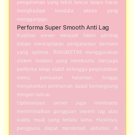
pengalaman yang lebih lancar tanpa harus
menghadapi kendala akses yang
mengganggu.
Performa Super Smooth Anti Lag
Kualitas server menjadi faktor penting
dalam menciptakan pengalaman bermain
yang optimal. RINGBET88 menggunakan
sistem modern yang membantu menjaga
performa tetap stabil sehingga perpindahan
menu, pemuatan halaman, hingga
menjalankan permainan dapat berlangsung
dengan lancar.
Optimalisasi server juga membantu
meminimalkan gangguan seperti lag atau
waktu muat yang terlalu lama. Hasilnya,
pengguna dapat menikmati aktivitas di