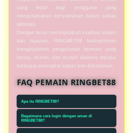
yang tepat bagi pengguna yang
mengutamakan kenyamanan dalam setiap
aktivitas.
Dengan terus meningkatkan kualitas sistem
dan layanan, RINGBET88 berkomitmen
menghadirkan pengalaman bermain yang
lancar, efisien, dan mudah diakses melalui
berbagai perangkat kapan pun dibutuhkan.
FAQ PEMAIN RINGBET88
Apa itu RINGBET88?
RINGBET88 merupakan platform
Bagaimana cara login dengan aman di
permainan online yang menyediakan
RINGBET88?
akses melalui link resmi dengan
Untuk login dengan aman, pengguna