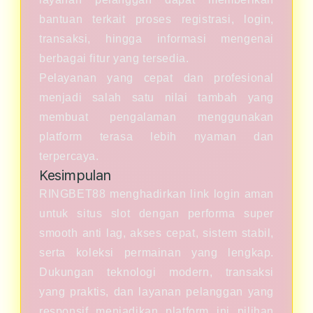
bantuan terkait proses registrasi, login,
transaksi, hingga informasi mengenai
berbagai fitur yang tersedia.
Pelayanan yang cepat dan profesional
menjadi salah satu nilai tambah yang
membuat pengalaman menggunakan
platform terasa lebih nyaman dan
terpercaya.
Kesimpulan
RINGBET88 menghadirkan link login aman
untuk situs slot dengan performa super
smooth anti lag, akses cepat, sistem stabil,
serta koleksi permainan yang lengkap.
Dukungan teknologi modern, transaksi
yang praktis, dan layanan pelanggan yang
responsif menjadikan platform ini pilihan