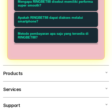
Mengapa RINGBET88 disebut memiliki performa
performa situs yang stabil dan
disarankan mengakses link resmi
super smooth?
responsif. Platform ini dirancang
RINGBET88, memasukkan username
RINGBET88 telah dioptimalkan agar
agar pengguna dapat menikmati
Apakah RINGBET88 dapat diakses melalui
dan password yang telah terdaftar,
dapat diakses dengan lancar pada
smartphone?
pengalaman bermain dengan
serta menjaga kerahasiaan informasi
berbagai perangkat dan jaringan
Ya. RINGBET88 kompatibel dengan
navigasi yang mudah di berbagai
akun. Hindari menggunakan tautan
Metode pembayaran apa saja yang tersedia di
internet. Desain situs yang responsif
perangkat Android, iPhone, tablet,
RINGBET88?
perangkat.
dari sumber yang tidak terpercaya.
membantu mempercepat proses
maupun komputer. Pengguna dapat
RINGBET88 menyediakan berbagai
navigasi, perpindahan menu, serta
mengakses seluruh fitur melalui
metode transaksi seperti transfer
akses ke berbagai kategori
browser tanpa perlu menginstal
bank, QRIS, dompet digital (e-wallet),
permainan.
aplikasi tambahan.
dan layanan pembayaran elektronik
Products
lainnya. Seluruh proses transaksi
dirancang agar berlangsung cepat,
praktis, dan mudah digunakan.
Services
RINGBET88
SLOT GACOR
Support
AppleCare+
SLOT RESMI