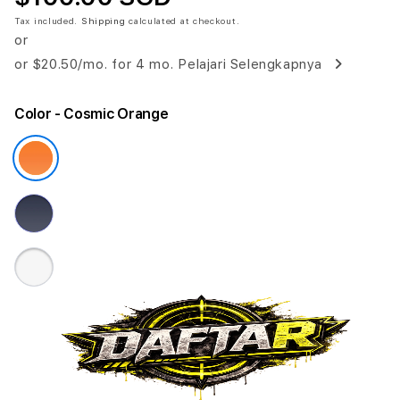
Tax included.
Shipping
calculated at checkout.
or
or
$20.50
/mo. for 4 mo.
Pelajari Selengkapnya
Color
- Cosmic Orange