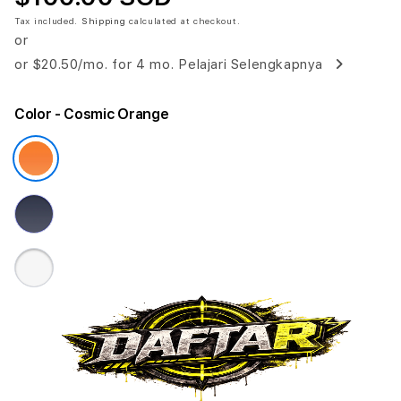
Tax included.
Shipping
calculated at checkout.
or
or
$20.50
/mo. for 4 mo.
Pelajari Selengkapnya
Color
- Cosmic Orange