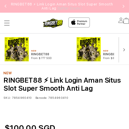
g
RINGBET88 ⚡ Link Login Aman Situs Slot Super Smooth
Anti Lag
Daftar Disini !
Lo
in
NEW
NEW
RINGBET88
RINGBET88 SLO
From $777 SGD
From $888 SGD
NEW
RINGBET88 ⚡ Link Login Aman Situs
Slot Super Smooth Anti Lag
SKU:
7854960410
Barcode:
7854960410
$100.00 SGD