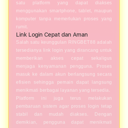
satu platform yang dapat diakses
menggunakan smartphone, tablet, maupun
komputer tanpa memerlukan proses yang
rumit.
Link Login Cepat dan Aman
Salah satu keunggulan RINGBET88 adalah
tersedianya link login yang dirancang untuk
memberikan akses cepat sekaligus
menjaga kenyamanan pengguna. Proses
masuk ke dalam akun berlangsung secara
efisien sehingga pemain dapat langsung
menikmati berbagai layanan yang tersedia.
Platform ini juga terus melakukan
pembaruan sistem agar proses login tetap
stabil dan mudah diakses. Dengan
demikian, pengguna dapat menikmati