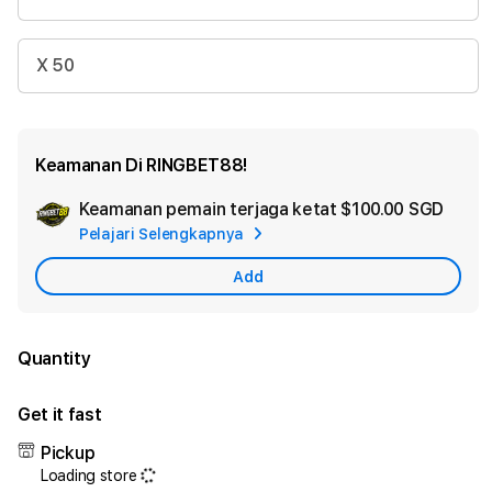
X 50
Keamanan Di RINGBET88!
Keamanan pemain terjaga ketat
$100.00 SGD
Add
Pelajari Selengkapnya
Appl
Care
Add
Quantity
Get it fast
Pickup
Loading store