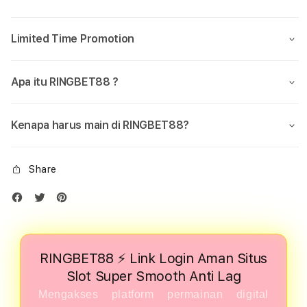
Limited Time Promotion
Apa itu RINGBET88 ?
Kenapa harus main di RINGBET88?
Share
RINGBET88 ⚡ Link Login Aman Situs
Slot Super Smooth Anti Lag
Mengakses platform permainan digital