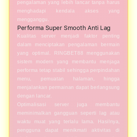
pengalaman yang lebih lancar tanpa harus
menghadapi kendala akses yang
mengganggu.
Performa Super Smooth Anti Lag
Kualitas server menjadi faktor penting
dalam menciptakan pengalaman bermain
yang optimal. RINGBET88 menggunakan
sistem modern yang membantu menjaga
performa tetap stabil sehingga perpindahan
menu, pemuatan halaman, hingga
menjalankan permainan dapat berlangsung
dengan lancar.
Optimalisasi server juga membantu
meminimalkan gangguan seperti lag atau
waktu muat yang terlalu lama. Hasilnya,
pengguna dapat menikmati aktivitas di