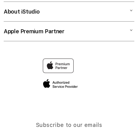
Corporate
RINGBET88 SLOT
About iStudio
My Account
Elush Service Provider
SITUS SLOT
Collection & Delivery
Financing Options
RINGBET
Apple Premium Partner
About Us
Returns & Exchanges
Trade-in
LINK ALTERNATIF
Find an iStudio near you
Contact Us
Traveller’s Reservation
SLOT MAXWIN
Why Shop at iStudio
FAQ
Elush Corporate Website
Privacy Policy
Site Terms of Use
Subscribe to our emails